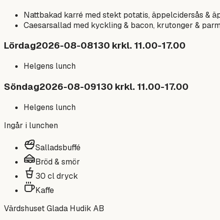
Nattbakad karré med stekt potatis, äppelcidersås & 
Caesarsallad med kyckling & bacon, krutonger & parme
Lördag
2026-08-08
130
kr
kl.
11.00-17.00
Helgens lunch
Söndag
2026-08-09
130
kr
kl.
11.00-17.00
Helgens lunch
Ingår i lunchen
Salladsbuffé
Bröd & smör
30 cl dryck
Kaffe
Värdshuset Glada Hudik AB