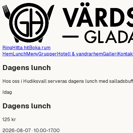
Ring
Hitta hit
Boka rum
Hem
Lunch
Meny
Grupper
Hotell & vandrarhem
Galleri
Kontak
Dagens lunch
Hos oss i Hudiksvall serveras dagens lunch med salladsbuff
Idag
Dagens lunch
125
kr
2026-08-07
· 10.00-17.00