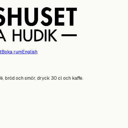
t
Boka rum
English
é, bröd och smör, dryck 30 cl och kaffe.