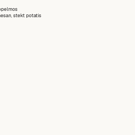
äppelmos
san, stekt potatis