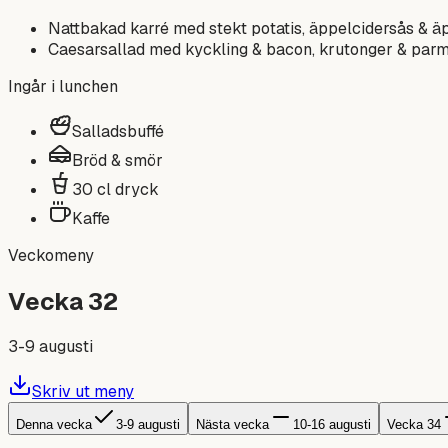
Nattbakad karré med stekt potatis, äppelcidersås & 
Caesarsallad med kyckling & bacon, krutonger & parme
Ingår i lunchen
Salladsbuffé
Bröd & smör
30 cl dryck
Kaffe
Veckomeny
Vecka 32
3-9 augusti
Skriv ut meny
Denna vecka
3-9 augusti
Nästa vecka
10-16 augusti
Vecka 34