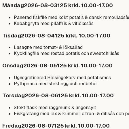
Måndag
2026-08-03
125
kr
kl.
10.00-17.00
Panerad fiskfilé med kokt potatis & dansk remouladså
Kebabgryta med pilaffris & vitlökssås
Tisdag
2026-08-04
125
kr
kl.
10.00-17.00
Lasagne med tomat- & löksallad
Kycklingfilé med rostad potatis och sweetchilisås
Onsdag
2026-08-05
125
kr
kl.
10.00-17.00
Ugnsgratinerad Hälsingekorv med potatismos
Pyttipanna med stekt ägg och rödbetor
Torsdag
2026-08-06
125
kr
kl.
10.00-17.00
Stekt fläsk med raggmunk & lingonsylt
Fiskgratäng med lax & kummel, citron- & dillsås och 
Fredag
2026-08-07
125
kr
kl.
10.00-17.00